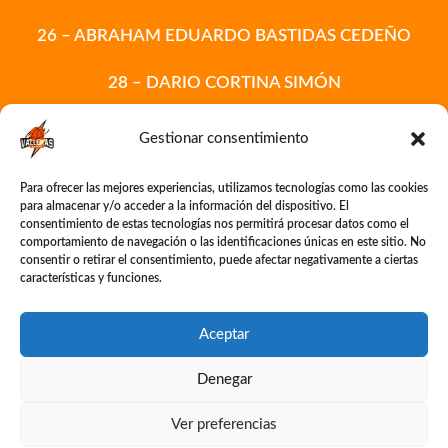
26 – ABRAHAM EDUARDO BASTIDAS CEDEÑO
28 – DARIO CORTINA SIMÓN
30 – EDIN EDUARDO ACOSTA
Gestionar consentimiento
99 – MARIO JIMÉNEZ ORTIZ
Para ofrecer las mejores experiencias, utilizamos tecnologías como las cookies
para almacenar y/o acceder a la información del dispositivo. El
consentimiento de estas tecnologías nos permitirá procesar datos como el
comportamiento de navegación o las identificaciones únicas en este sitio. No
consentir o retirar el consentimiento, puede afectar negativamente a ciertas
ENTRENADOR: JAVIER SÁNCHEZ RUEDA
características y funciones.
ENTRENADORA AYUDANTE: NOELIA VÁZQUEZ
Aceptar
CASTRO
Denegar
ENTRENADORA AYUDANTE: NEREA GONZÁLEZ
GONZÁLEZ
Ver preferencias